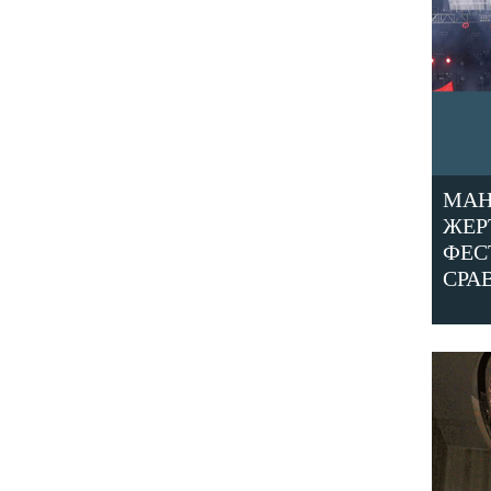
МАН
ЖЕР
ФЕС
СРА