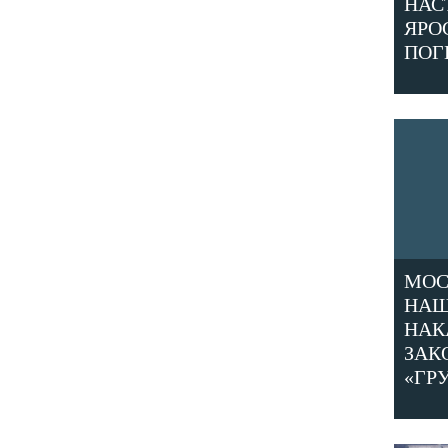
НАС
ЯРО
ПОГ
МОС
НАШ
НАК
ЗАК
«ГР