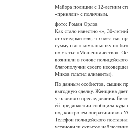
Майора полиции с 12-летним ст
«приняли» с поличным.
фото: Роман Орлов
Как стало известно «», 30-лет
от осведомителя, что местная п
сумму свою компаньонку по бизн
по статье «Мошенничество». Ост
возникли в голове полицейского
благополучии своего несовершен
Миков платил алименты).
По данным особистов, сыщик п
выгодную сделку. Женщина дает 
уголовного преследования. Бизн
ей предложении сообщила куда 
под контролем оперативников 
Телефон полицейского поставил
установили скрытое наблюдение.