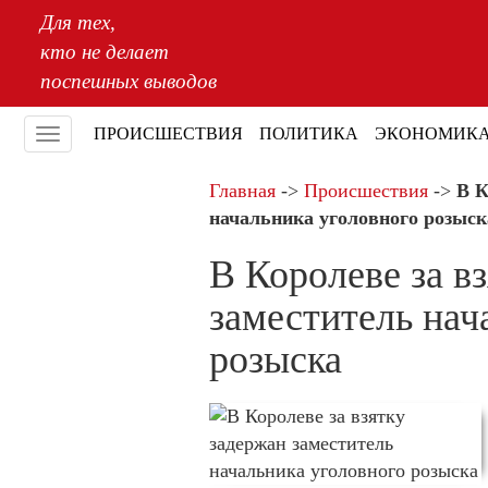
Для тех,
кто не делает
поспешных выводов
ПРОИСШЕСТВИЯ
ПОЛИТИКА
ЭКОНОМИК
Меню
Главная
->
Происшествия
->
В К
начальника уголовного розыск
В Королеве за в
заместитель нач
розыска