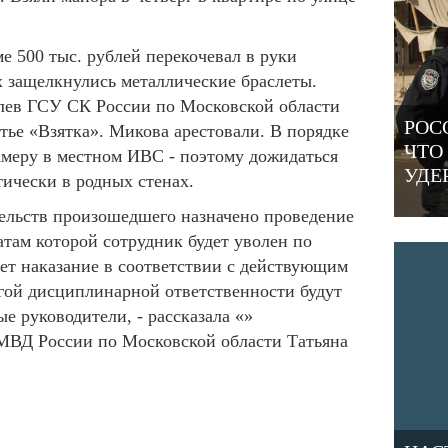
е 500 тыс. рублей перекочевал в руки
ах защелкнулись металлические браслеты.
лев ГСУ СК России по Московской области
РОС
атье «Взятка». Микова арестовали. В порядке
ЧТО
меру в местном ИВС - поэтому дожидаться
УДЕ
тически в родных стенах.
тельств произошедшего назначено проведение
атам которой сотрудник будет уволен по
ет наказание в соответствии с действующим
огой дисциплинарной ответственности будут
е руководители, - рассказала «»
МВД России по Московской области Татьяна