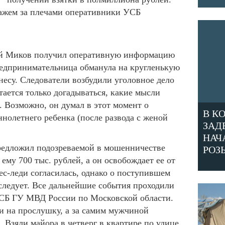
ажем за плечами оперативники УСБ
ний Миков получил оперативную информацию
редпринимательница обманула на кругленькую
есу. Следователи возбудили уголовное дело
ается только догадываться, какие мысли
. Возможно, он думал в этот момент о
В К
нолетнего ребенка (после развода с женой
ЗАД
НАЧ
редложил подозреваемой в мошенничестве
РОЗ
ему 700 тыс. рублей, а он освобождает ее от
ес-леди согласилась, однако о поступившем
следует. Все дальнейшие события проходили
УСБ ГУ МВД России по Московской области.
и на прослушку, а за самим мужчиной
 Взяли майора в четверг в квартире по улице