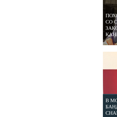
ПОХ
СО 
ЗАК
КАН
В М
БАН
СНА