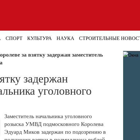
А
СПОРТ
КУЛЬТУРА
НАУКА
СТРОИТЕЛЬНЫЕ НОВОС
оролеве за взятку задержан заместитель
а
зятку задержан
альника уголовного
Заместитель начальника уголовного
розыска УМВД подмосковного Королева
Эдуард Миков задержан по подозрению в
получении взятки в полмиллиона рублей.