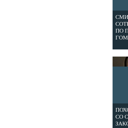
СМИ
СОТ
ПО 
ГОМ
ПОХ
СО 
ЗАК