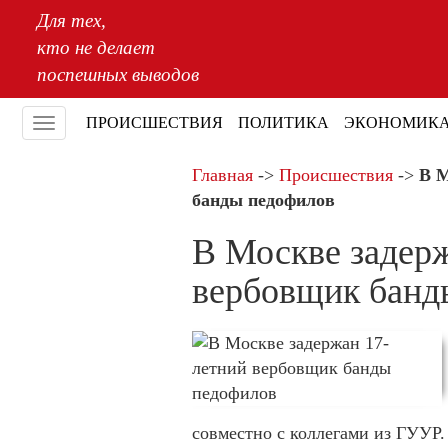
Для тех,
кто не делает
поспешных выводов
ПРОИСШЕСТВИЯ
ПОЛИТИКА
ЭКОНОМИК
Меню
Главная
->
Происшествия
->
В М
банды педофилов
В Москве задер
вербовщик банд
совместно с коллегами из ГУУР.