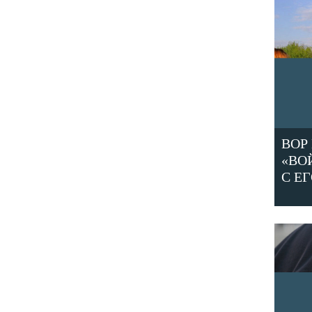
ВОР
«ВО
С Е