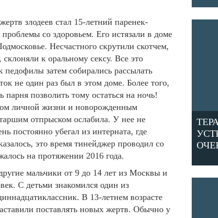
 жертв злодеев стал 15-летний паренек-
 проблемы со здоровьем. Его истязали в доме
одмосковье. Несчастного скрутили скотчем,
 склоняли к оральному сексу. Все это
к педофилы затем собирались рассылать
ок не один раз был в этом доме. Более того,
ь парня позволить тому остаться на ночь!
вом личной жизни и новорожденным
старшим отпрыском ослабила. У нее не
ТЕР
нь постоянно убегал из интерната, где
УСТ
казалось, это время тинейджер проводил со
ОЧЕ
алось на протяжении 2016 года.
ругие мальчики от 9 до 14 лет из Москвы и
век. С детьми знакомился один из
диннадцатиклассник. В 13-летнем возрасте
 заставили поставлять новых жертв. Обычно у