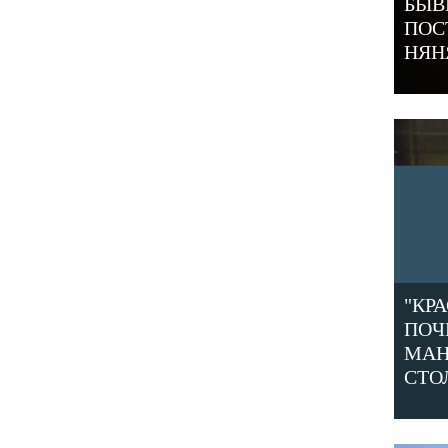
БЫВ
ПОС
НЯН
"КР
ПОЧ
МАН
СТО