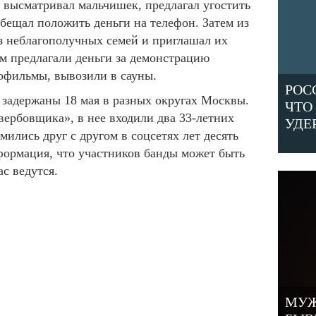
 высматривал мальчишек, предлагал угостить
обещал положить деньги на телефон. Затем из
з неблагополучных семей и приглашал их
ям предлагали деньги за демонстрацию
офильмы, вывозили в сауны.
РОС
задержаны 18 мая в разных округах Москвы.
ЧТО
ербовщика», в нее входили два 33-летних
УДЕ
ились друг с другом в соцсетях лет десять
формация, что участников банды может быть
с ведутся.
МУЖ