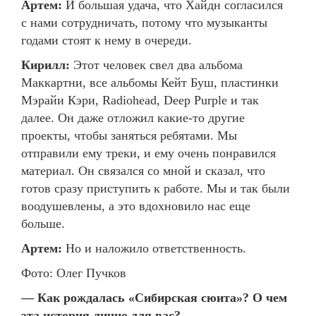
Артем:
И большая удача, что Хайдн согласился
с нами сотрудничать, потому что музыканты
годами стоят к нему в очереди.
Кирилл:
Этот человек свел два альбома
Маккартни, все альбомы Кейт Буш, пластинки
Мэрайи Кэри, Radiohead, Deep Purple и так
далее. Он даже отложил какие-то другие
проекты, чтобы заняться ребятами. Мы
отправили ему треки, и ему очень понравился
материал. Он связался со мной и сказал, что
готов сразу приступить к работе. Мы и так были
воодушевлены, а это вдохновило нас еще
больше.
Артем:
Но и наложило ответственность.
Фото: Олег Пучков
— Как рождалась «Сибирская сюита»? О чем
эта история лично для вас?