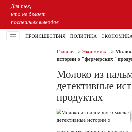
Для тех,
кто не делает
поспешных выводов
ПРОИСШЕСТВИЯ
ПОЛИТИКА
ЭКОНОМИК
Меню
Главная
->
Экономика
->
Молоко
истории о "фермерских" проду
Молоко из пальм
детективные ист
продуктах
уютные магазинчики, киоски и л