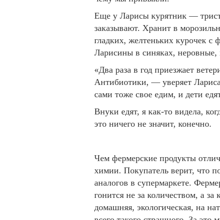
Еще у Ларисы курятник — триста
заказывают. Хранит в морозильн
гладких, желтеньких курочек с 
Ларисины в синяках, неровные, 
«Два раза в год приезжает ветер
Антибиотики, — уверяет Лариса
сами тоже свое едим, и дети едя
Внуки едят, я как-то видела, ко
это ничего не значит, конечно.
Чем фермерские продукты отлича
химии. Покупатель верит, что п
аналогов в супермаркете. Ферме
гонится не за количеством, а за
домашняя, экологическая, на на
всего такого страшного. За это 