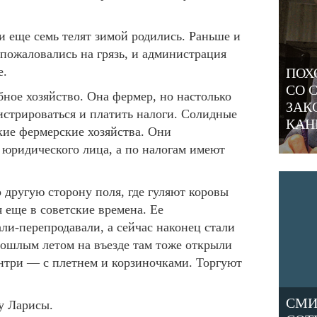
 и еще семь телят зимой родились. Раньше и
 пожаловались на грязь, и администрация
е.
ПОХ
СО 
ое хозяйство. Она фермер, но настолько
ЗАК
гистрироваться и платить налоги. Солидные
КАН
ие фермерские хозяйства. Они
 юридического лица, а по налогам имеют
 другую сторону поля, где гуляют коровы
 еще в советские времена. Ее
ли-перепродавали, а сейчас наконец стали
рошлым летом на въезде там тоже открыли
антри — с плетнем и корзиночками. Торгуют
СМИ
 у Ларисы.