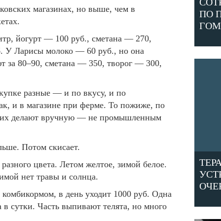
СОТ
ковских магазинах, но выше, чем в
ПО 
етах.
ГОМ
итр, йогурт — 100 руб., сметана — 270,
. У Ларисы молоко — 60 руб., но она
т за 80–90, сметана — 350, творог — 300,
купке разные — и по вкусу, и по
ак, и в магазине при ферме. То пожиже, по
то их делают вручную — не промышленным
льше. Потом скисает.
ТЕР
разного цвета. Летом желтое, зимой белое.
УСТ
зимой нет травы и солнца.
ОЧЕ
 комбикормом, в день уходит 1000 руб. Одна
 в сутки. Часть выпивают телята, но много