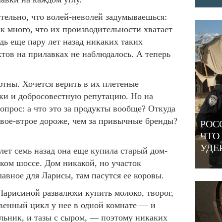
ительно, что волей-неволей задумываешься:
к много, что их производительности хватает
дь еще пару лет назад никаких таких
тов на прилавках не наблюдалось. А теперь
тны. Хочется верить в их плетеные
ки и добросовестную репутацию. Но на
опрос: а что это за продукты вообще? Откуда
двое-втрое дороже, чем за привычные бренды?
РОС
ЧТО
УДЕ
лет семь назад она еще купила старый дом-
ском шоссе. Дом никакой, но участок
главное для Ларисы, там пасутся ее коровы.
Ларисиной развалюхи купить молоко, творог,
твенный цикл у нее в одной комнате — и
ильник, и тазы с сыром, — поэтому никаких