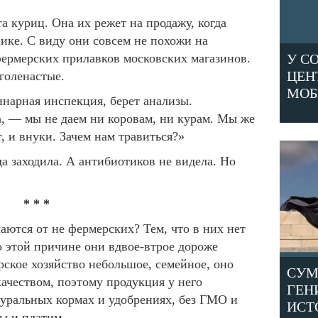
 куриц. Она их режет на продажу, когда
ике. С виду они совсем не похожи на
фермерских прилавков московских магазинов.
У С
ЦЕН
голенастые.
МОБ
инарная инспекция, берет анализы.
, — мы не даем ни коровам, ни курам. Мы же
т, и внуки. Зачем нам травиться?»
гда заходила. А антибиотиков не видела. Но
* * *
ются от не фермерских? Тем, что в них нет
о этой причине они вдвое-втрое дороже
рское хозяйство небольшое, семейное, оно
СУМ
 качеством, поэтому продукция у него
ГЕН
туральных кормах и удобрениях, без ГМО и
ИСТ
мы и платим.