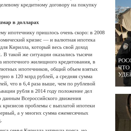
елевому кредитному договору на покупку
мар в долларах
му ипотечнику пришлось очень скоро: в 2008
ономический кризис — и валютная ипотека
для Кирилла, который весь свой доход
х. В такой же ситуации оказались тысячи
РОС
а ипотечного жилищного кредитования, в
ЧТО
валютных ипотечников, общий объем взятых
УДЕ
рно в 120 млрд рублей, а средняя сумма
лей, что в 6,4 раза выше, чем по рублевой
ьвации рубля в 2014 году положение дел
о данным Всероссийского движения
х кризисов проблемы с выплатой ипотеки
ервый, а у многих сумма ежемесячных
.
иса семья Кирилла затянула пояса, но