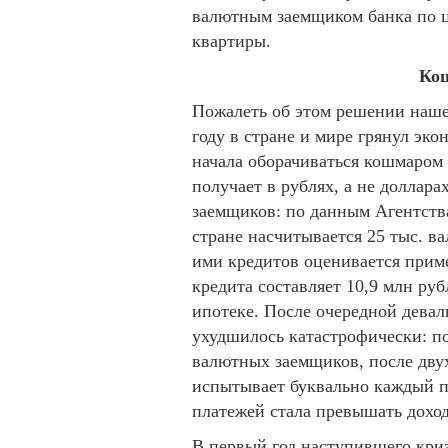
валютным заемщиком банка по ц
квартиры.
Кош
Пожалеть об этом решении наше
году в стране и мире грянул эк
начала оборачиваться кошмаром 
получает в рублях, а не доллара
заемщиков: по данным Агентств
стране насчитывается 25 тыс. 
ими кредитов оценивается приме
кредита составляет 10,9 млн руб
ипотеке. После очередной девал
ухудшилось катастрофически: п
валютных заемщиков, после дву
испытывает буквально каждый п
платежей стала превышать доход
В первый год наступившего криз