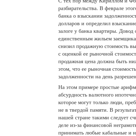
С тех пор между Кириллом и Фо
разбирательства. В феврале это
банка о взыскании задолженност
долларов и определил взыскание
залоге у банка квартиры. Довод 
единственным жильем заемщика и
снизил продажную стоимость вы
с оценкой ее рыночной стоимост
продажная цена должна быть ни
этом, что ее рыночная стоимост
задолженности на день разрешен
На этом примере простые арифм
абсурдность валютного ипотечно
которое могут только люди, пре
не в твердой памяти. В результа
нашей стране такими следует сч
деле из-за финансовой неграмо
принимать любые кабальные и н