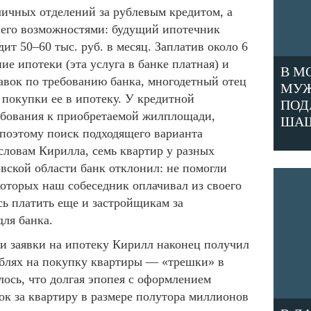
личных отделений за рублевым кредитом, а
с его возможностями: будущий ипотечник
ит 50–60 тыс. руб. в месяц. Заплатив около 6
ние ипотеки (эта услуга в банке платная) и
В М
авок по требованию банка, многодетный отец
МУЖ
 покупки ее в ипотеку. У кредитной
ПОД
ебования к приобретаемой жилплощади,
ША
 поэтому поиск подходящего варианта
 словам Кирилла, семь квартир у разных
вской области банк отклонил: не помогли
которых наш собеседник оплачивал из своего
сь платить еще и застройщикам за
ля банка.
чи заявки на ипотеку Кирилл наконец получил
ублях на покупку квартиры — «трешки» в
ось, что долгая эпопея с оформлением
ток за квартиру в размере полутора миллионов