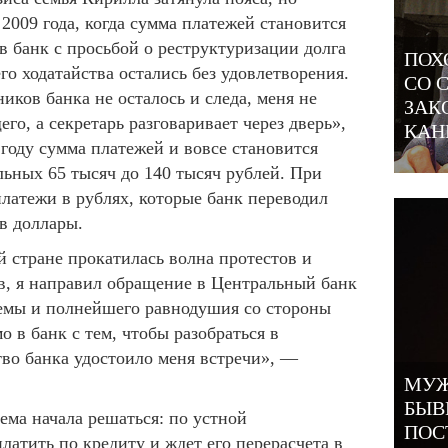
2009 года, когда сумма платежей становится
в банк с просьбой о реструктуризации долга
ПОХ
его ходатайства остались без удовлетворения.
СО 
иков банка не осталось и следа, меня не
ЗАК
о, а секретарь разговаривает через дверь»,
КАН
году сумма платежей и вовсе становится
льных 65 тысяч до 140 тысяч рублей. При
латежи в рублях, которые банк переводил
 в доллары.
ей стране прокатилась волна протестов и
, я направил обращение в Центральный банк
емы и полнейшего равнодушия со стороны
о в банк с тем, чтобы разобраться в
тво банка удостоило меня встречи», —
МУЖ
БЫВ
ема начала решаться: по устной
ПОС
латить по кредиту и ждет его перерасчета в