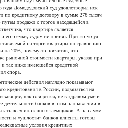
ра-Банком идут мучительные судебные
го года Домодедовский суд удовлетворил иск
и по кредитному договору в сумме 278 тысяч
 путем продажи с торгов находящейся в
ответчика, что квартира является
 его семьи, судом не принят. При этом суд
ставляемой на торги квартиры по сравнению
и на 20%, почему-то посчитав, что
же рыночной стоимости квартиры, указав при
ь и так ниже имеющейся кредитной
ия спора.
етические действия наглядно показывают
го кредитования в России, подвязаться на
бывающие, как говорится, не в здравом уме и
те деятельности банков в этом направлении в
итать всех ипотечных заемщиков. А на самом
тности и «ушлости» банков клиенты готовы
еадекватные условия кредитных