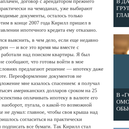
В Д
заплачен, договор с арендатором прежнего
ГРУ
практически на чемоданах, уже выбирают
ГЛА
бходимые документы, осталось только
 этим в конце 2007 года Кирилл пришел в
тавлении ипотечного кредита ему отказано.
ся выяснить, в чем дело, если еще недавно
рен — и все это время мы вместе с
 работали над поиском квартиры. Я был
е сообщают, что готовы войти в мое
словиях предлагают решение — ипотеку даже
юте. Переоформление документов не
дложение мне казалось спасением: я получал
 тысяч американских долларов сроком на 25
В «
спектива оплачивать ипотеку в валюте его
ОМО
 наоборот, пугала, о какой-то возможной
ОБЫ
же не думал: главное, чтобы своя крыша над
пришлось согласиться на практически
подписать все бумаги. Так Кирилл стал