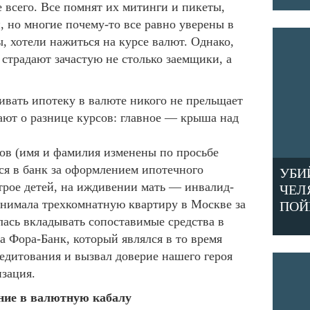
е всего. Все помнят их митинги и пикеты,
, но многие почему-то все равно уверены в
, хотели нажиться на курсе валют. Однако,
страдают зачастую не столько заемщики, а
вать ипотеку в валюте никого не прельщает
мают о разнице курсов: главное — крыша над
сов (имя и фамилия изменены по просьбе
ся в банк за оформлением ипотечного
УБИ
трое детей, на иждивении мать — инвалид-
ЧЕЛ
снимала трехкомнатную квартиру в Москве за
ПОЙ
ась вкладывать сопоставимые средства в
а Фора-Банк, который являлся в то время
едитования и вызвал доверие нашего героя
зация.
ие в валютную кабалу