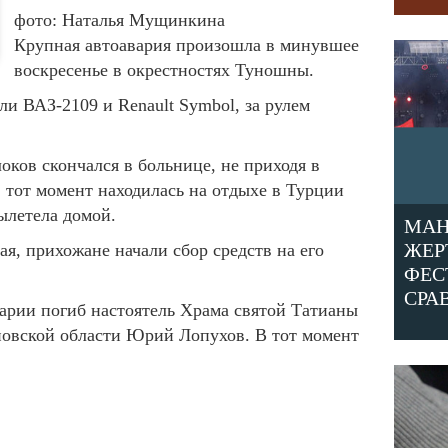
фото: Наталья Мущинкина
Крупная автоавария произошла в минувшее
воскресенье в окрестностях Туношны.
ли ВАЗ-2109 и Renault Symbol, за рулем
.
оков скончался в больнице, не приходя в
 тот момент находилась на отдыхе в Турции
вылетела домой.
МАН
ЖЕР
я, прихожане начали сбор средств на его
ФЕС
СРА
аварии погиб настоятель Храма святой Татианы
новской области Юрий Лопухов. В тот момент