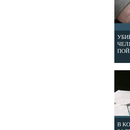
УБИ
ЧЕЛ
ПОЙ
В К