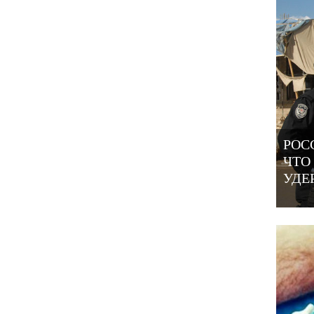
РОС
ЧТО
УДЕ