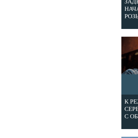
ЗАД
НАЧ
РОЗ
К Р
СЕР
С О